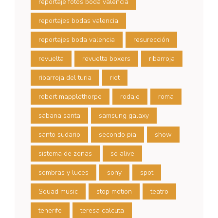
reportaje fotos boda valencia
reportajes bodas valencia
reportajes boda valencia
resurección
revuelta
revuelta boxers
ribarroja
ribarroja del turia
riot
robert mapplethorpe
rodaje
roma
sabana santa
samsung galaxy
santo sudario
secondo pia
show
sistema de zonas
so alive
sombras y luces
sony
spot
Squad music
stop motion
teatro
tenerife
teresa calcuta