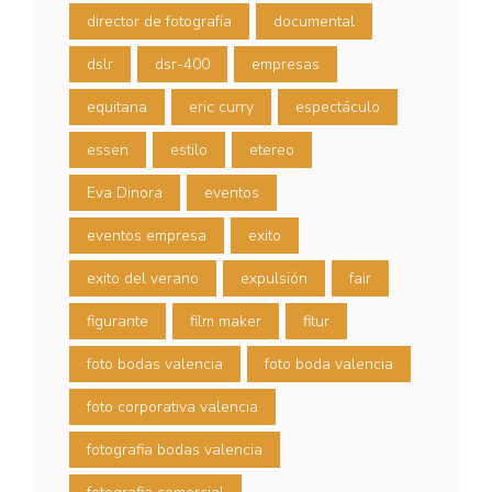
director de fotografía
documental
dslr
dsr-400
empresas
equitana
eric curry
espectáculo
essen
estilo
etereo
Eva Dinora
eventos
eventos empresa
exito
exito del verano
expulsión
fair
figurante
film maker
fitur
foto bodas valencia
foto boda valencia
foto corporativa valencia
fotografia bodas valencia