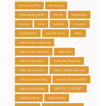
terror amarillo
timelapse
Time lapse japón
top hit
tormentas
tranvía
turia
turismo
valencia
vicentefores
vicente forés
video
video bodas valencia
video boda valencia
videoclip
video corporativo
video de empresa
video de eventos
videos boda valencia
videos comerciales
videos para eventos
videos publicidad
VINCENT LAFORET
walking dead
walt disney