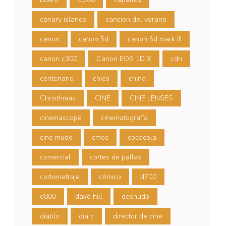
canary islands
cancion del verano
canon
canon 5d
canon 5d mark III
canon c300
Canon EOS 1D X
cdn
centenario
chico
china
Christhmas
CINE
CINE LENSES
cinemascope
cinematografía
cine mudo
cmos
cocacola
comercial
cortes de pallas
cortometraje
cómico
d700
d800
dave hill
desnudo
diablo
dia z
director de cine