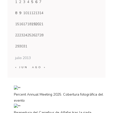
1
2
3
4
5
6
7
8
9
10
11
12
13
14
15
16
17
18
19
20
21
22
23
24
25
26
27
28
29
30
31
julio 2013
« JUN
AGO »
Percent Annual Meeting 2025. Cobertura fotográfica del
evento
Reapertura del Carrefour de Alfafar tras la riada