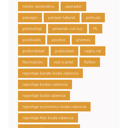
néstor almendros
operador
paisajes
parque natural
película
photoshop
pintando con luz
PL
positivado
positivo
premios
profundidad
publicidad
raghu rai
Recreación
red scarlet
Reflex
reportaje barato boda valencia
reportaje bodas valencia
reportaje boda valencia
reportaje económico boda valencia
reportaje foto boda valencia