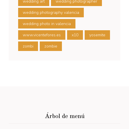
wedding art
wedding photographer
wedding photography valencia
wedding photo in valencia
www.vicentefores.es
x10
yosemite
zombi
zombie
Árbol de menú