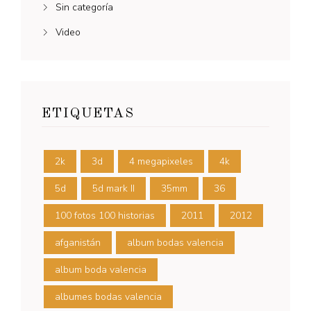
Sin categoría
Video
ETIQUETAS
2k
3d
4 megapixeles
4k
5d
5d mark II
35mm
36
100 fotos 100 historias
2011
2012
afganistán
album bodas valencia
album boda valencia
albumes bodas valencia