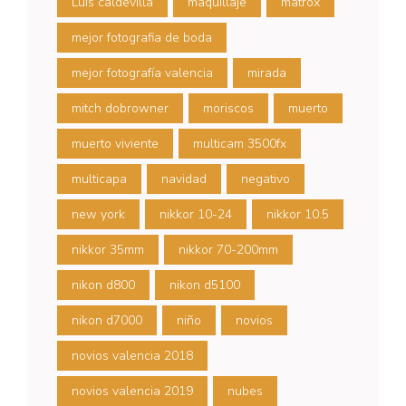
Luis caldevilla
maquillaje
matrox
mejor fotografia de boda
mejor fotografía valencia
mirada
mitch dobrowner
moriscos
muerto
muerto viviente
multicam 3500fx
multicapa
navidad
negativo
new york
nikkor 10-24
nikkor 10.5
nikkor 35mm
nikkor 70-200mm
nikon d800
nikon d5100
nikon d7000
niño
novios
novios valencia 2018
novios valencia 2019
nubes