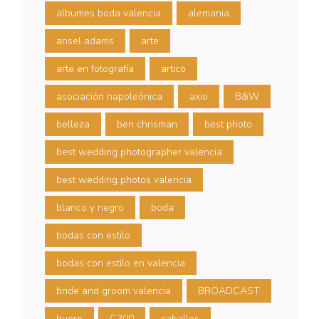
albumes boda valencia
alemania
ansel adams
arte
arte en fotografía
artico
asociación napoleónica
axio
B&W
belleza
ben chrisman
best photo
best wedding photographer valencia
best wedding photos valencia
blanco y negro
boda
bodas con estilo
bodas con estilo en valencia
bride and groom valencia
BROADCAST
buero
C300
caballos