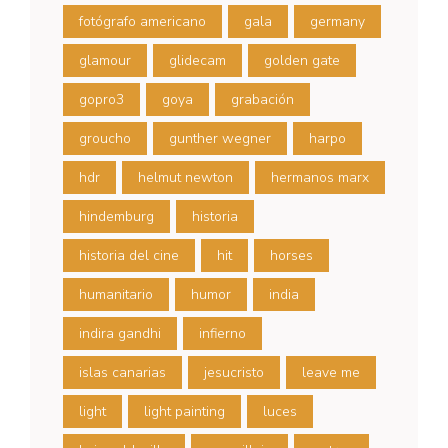
fotógrafo americano
gala
germany
glamour
glidecam
golden gate
gopro3
goya
grabación
groucho
gunther wegner
harpo
hdr
helmut newton
hermanos marx
hindemburg
historia
historia del cine
hit
horses
humanitario
humor
india
indira gandhi
infierno
islas canarias
jesucristo
leave me
light
light painting
luces