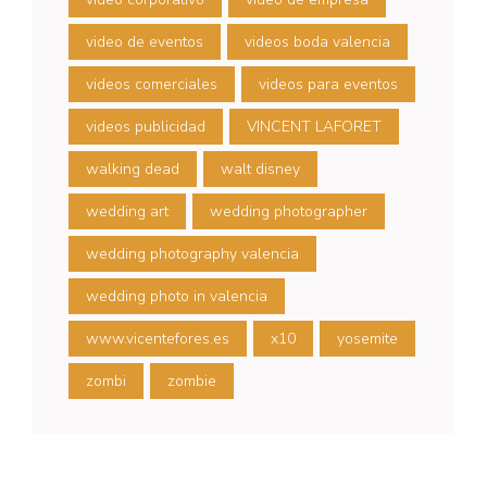
video de eventos
videos boda valencia
videos comerciales
videos para eventos
videos publicidad
VINCENT LAFORET
walking dead
walt disney
wedding art
wedding photographer
wedding photography valencia
wedding photo in valencia
www.vicentefores.es
x10
yosemite
zombi
zombie