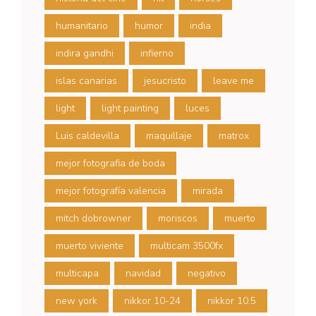
humanitario
humor
india
indira gandhi
infierno
islas canarias
jesucristo
leave me
light
light painting
luces
Luis caldevilla
maquillaje
matrox
mejor fotografia de boda
mejor fotografía valencia
mirada
mitch dobrowner
moriscos
muerto
muerto viviente
multicam 3500fx
multicapa
navidad
negativo
new york
nikkor 10-24
nikkor 10.5