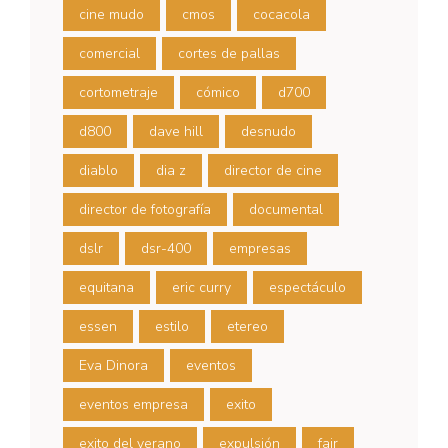
cine mudo
cmos
cocacola
comercial
cortes de pallas
cortometraje
cómico
d700
d800
dave hill
desnudo
diablo
dia z
director de cine
director de fotografía
documental
dslr
dsr-400
empresas
equitana
eric curry
espectáculo
essen
estilo
etereo
Eva Dinora
eventos
eventos empresa
exito
exito del verano
expulsión
fair