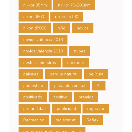
nikkor 35mm
nikkor 70-200mm
nikon d800
nikon d5100
nikon d7000
niño
novios
novios valencia 2018
novios valencia 2019
nubes
néstor almendros
operador
paisajes
parque natural
película
photoshop
pintando con luz
PL
positivado
positivo
premios
profundidad
publicidad
raghu rai
Recreación
red scarlet
Reflex
reportaje barato boda valencia