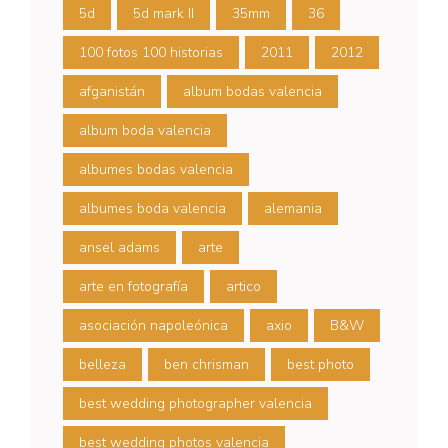
5d
5d mark II
35mm
36
100 fotos 100 historias
2011
2012
afganistán
album bodas valencia
album boda valencia
albumes bodas valencia
albumes boda valencia
alemania
ansel adams
arte
arte en fotografía
artico
asociación napoleónica
axio
B&W
belleza
ben chrisman
best photo
best wedding photographer valencia
best wedding photos valencia