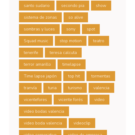
santo sudario
secondo pia
show
sistema de zonas
so alive
sombras y luces
sony
spot
Squad music
stop motion
teatro
tenerife
teresa calcuta
terror amarillo
timelapse
Time lapse japón
top hit
tormentas
tranvía
turia
turismo
valencia
vicentefores
vicente forés
video
video bodas valencia
video boda valencia
videoclip
video corporativo
video de empresa