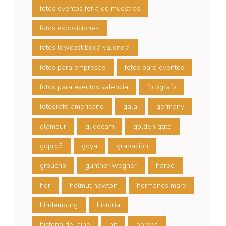
fotos eventos feria de muestras
fotos exposiciones
fotos lowcost boda valencia
fotos para empresas
fotos para eventos
fotos para eventos valencia
fotógrafo
fotógrafo americano
gala
germany
glamour
glidecam
golden gate
gopro3
goya
grabación
groucho
gunther wegner
harpo
hdr
helmut newton
hermanos marx
hindemburg
historia
historia del cine
hit
horses