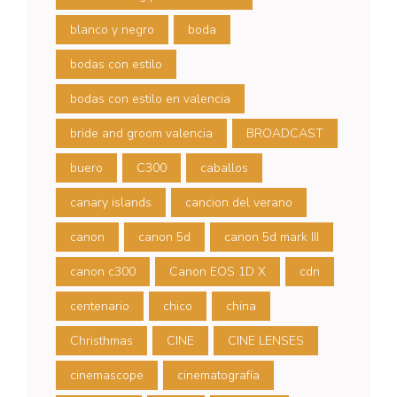
blanco y negro
boda
bodas con estilo
bodas con estilo en valencia
bride and groom valencia
BROADCAST
buero
C300
caballos
canary islands
cancion del verano
canon
canon 5d
canon 5d mark III
canon c300
Canon EOS 1D X
cdn
centenario
chico
china
Christhmas
CINE
CINE LENSES
cinemascope
cinematografía