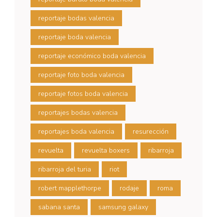
reportaje bodas valencia
reportaje boda valencia
reportaje económico boda valencia
reportaje foto boda valencia
reportaje fotos boda valencia
reportajes bodas valencia
reportajes boda valencia
resurección
revuelta
revuelta boxers
ribarroja
ribarroja del turia
riot
robert mapplethorpe
rodaje
roma
sabana santa
samsung galaxy