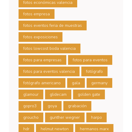
fotos económicas valencia
fotos empresa
fotos eventos feria de muestras
fotos exposiciones
fotos lowcost boda valencia
fotos para empresas
fotos para eventos
fotos para eventos valencia
fotógrafo
fotógrafo americano
gala
germany
glamour
glidecam
golden gate
gopro3
goya
grabación
groucho
gunther wegner
harpo
hdr
helmut newton
hermanos marx