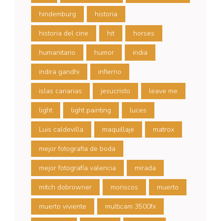
hindemburg
historia
historia del cine
hit
horses
humanitario
humor
india
indira gandhi
infierno
islas canarias
jesucristo
leave me
light
light painting
luces
Luis caldevilla
maquillaje
matrox
mejor fotografia de boda
mejor fotografía valencia
mirada
mitch dobrowner
moriscos
muerto
muerto viviente
multicam 3500fx