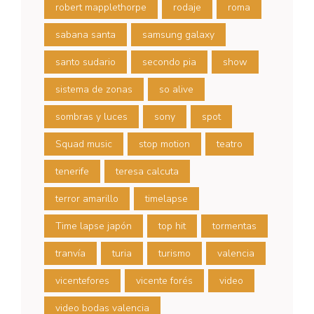
robert mapplethorpe
rodaje
roma
sabana santa
samsung galaxy
santo sudario
secondo pia
show
sistema de zonas
so alive
sombras y luces
sony
spot
Squad music
stop motion
teatro
tenerife
teresa calcuta
terror amarillo
timelapse
Time lapse japón
top hit
tormentas
tranvía
turia
turismo
valencia
vicentefores
vicente forés
video
video bodas valencia