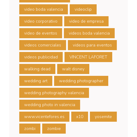
video boda valencia
videoclip
video corporativo
video de empresa
video de eventos
videos boda valencia
videos comerciales
videos para eventos
videos publicidad
VINCENT LAFORET
walking dead
walt disney
wedding art
wedding photographer
wedding photography valencia
wedding photo in valencia
www.vicentefores.es
x10
yosemite
zombi
zombie