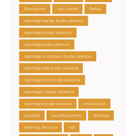
Recreación
red scarlet
Reflex
reportaje barato boda valencia
reportaje bodas valencia
reportaje boda valencia
reportaje económico boda valencia
reportaje foto boda valencia
reportaje fotos boda valencia
reportajes bodas valencia
reportajes boda valencia
resurección
revuelta
revuelta boxers
ribarroja
ribarroja del turia
riot