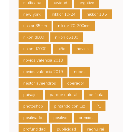
multicapa
navidad
negativo
new york
nikkor 10-24
nikkor 10.5
nikkor 35mm
nikkor 70-200mm
nikon d800
nikon d5100
nikon d7000
niño
novios
novios valencia 2018
novios valencia 2019
nubes
néstor almendros
operador
paisajes
parque natural
película
photoshop
pintando con luz
PL
positivado
positivo
premios
profundidad
publicidad
raghu rai