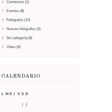
Comienzos
(1)
Eventos
(8)
Fotógrafos
(10)
Nuevos fotógrafos
(3)
Sin categoría
(6)
Video
(9)
CALENDARIO
L
M
X
J
V
S
D
1
2