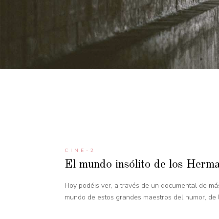
CINE-2
El mundo insólito de los Her
Hoy podéis ver, a través de un documental de más 
mundo de estos grandes maestros del humor, de lo