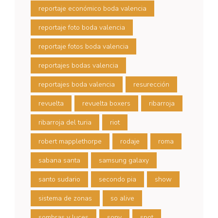
reportaje económico boda valencia
reportaje foto boda valencia
reportaje fotos boda valencia
reportajes bodas valencia
reportajes boda valencia
resurección
revuelta
revuelta boxers
ribarroja
ribarroja del turia
riot
robert mapplethorpe
rodaje
roma
sabana santa
samsung galaxy
santo sudario
secondo pia
show
sistema de zonas
so alive
sombras y luces
sony
spot