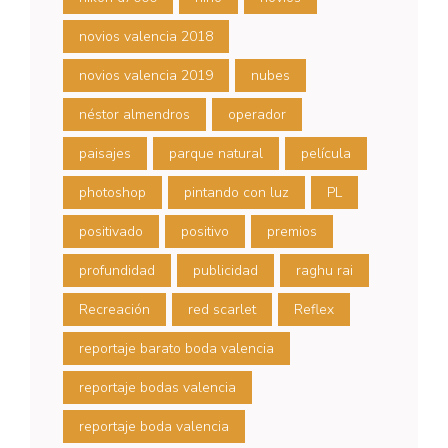
novios valencia 2018
novios valencia 2019
nubes
néstor almendros
operador
paisajes
parque natural
película
photoshop
pintando con luz
PL
positivado
positivo
premios
profundidad
publicidad
raghu rai
Recreación
red scarlet
Reflex
reportaje barato boda valencia
reportaje bodas valencia
reportaje boda valencia