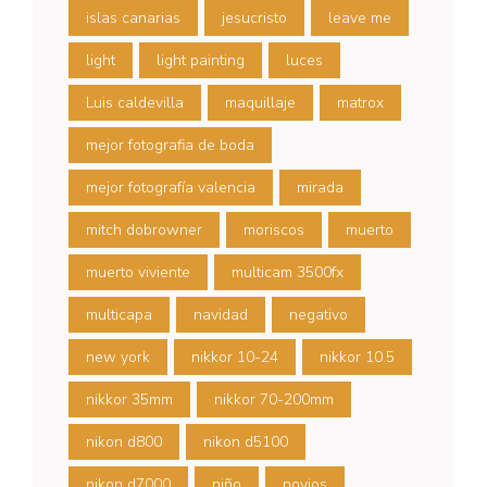
islas canarias
jesucristo
leave me
light
light painting
luces
Luis caldevilla
maquillaje
matrox
mejor fotografia de boda
mejor fotografía valencia
mirada
mitch dobrowner
moriscos
muerto
muerto viviente
multicam 3500fx
multicapa
navidad
negativo
new york
nikkor 10-24
nikkor 10.5
nikkor 35mm
nikkor 70-200mm
nikon d800
nikon d5100
nikon d7000
niño
novios