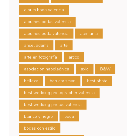
album boda valencia
albumes bodas valencia
albumes boda valencia
alemania
ansel adams
arte
arte en fotografía
artico
asociación napoleónica
axio
B&W
belleza
ben chrisman
best photo
best wedding photographer valencia
best wedding photos valencia
blanco y negro
boda
bodas con estilo