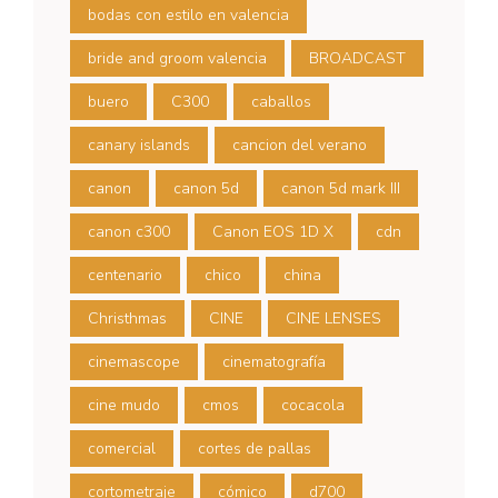
bodas con estilo en valencia
bride and groom valencia
BROADCAST
buero
C300
caballos
canary islands
cancion del verano
canon
canon 5d
canon 5d mark III
canon c300
Canon EOS 1D X
cdn
centenario
chico
china
Christhmas
CINE
CINE LENSES
cinemascope
cinematografía
cine mudo
cmos
cocacola
comercial
cortes de pallas
cortometraje
cómico
d700