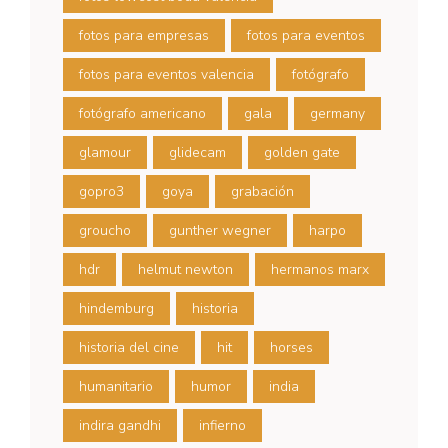
fotos para empresas
fotos para eventos
fotos para eventos valencia
fotógrafo
fotógrafo americano
gala
germany
glamour
glidecam
golden gate
gopro3
goya
grabación
groucho
gunther wegner
harpo
hdr
helmut newton
hermanos marx
hindemburg
historia
historia del cine
hit
horses
humanitario
humor
india
indira gandhi
infierno