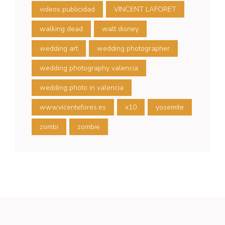
videos publicidad
VINCENT LAFORET
walking dead
walt disney
wedding art
wedding photographer
wedding photography valencia
wedding photo in valencia
www.vicentefores.es
x10
yosemite
zombi
zombie