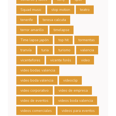
Squad music
stop motion
teatro
tenerife
teresa calcuta
terror amarillo
timelapse
Time lapse japón
top hit
tormentas
tranvía
turia
turismo
valencia
vicentefores
vicente forés
video
video bodas valencia
video boda valencia
videoclip
video corporativo
video de empresa
video de eventos
videos boda valencia
videos comerciales
videos para eventos