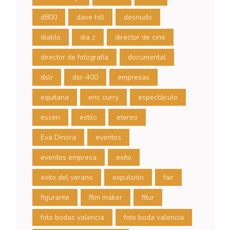
d800
dave hill
desnudo
diablo
dia z
director de cine
director de fotografía
documental
dslr
dsr-400
empresas
equitana
eric curry
espectáculo
essen
estilo
etereo
Eva Dinora
eventos
eventos empresa
exito
exito del verano
expulsión
fair
figurante
film maker
fitur
foto bodas valencia
foto boda valencia