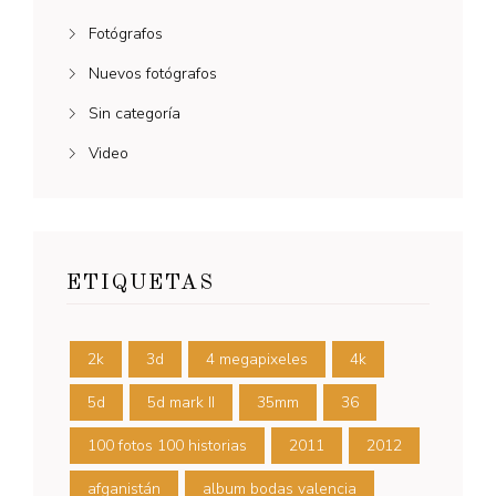
Fotógrafos
Nuevos fotógrafos
Sin categoría
Video
ETIQUETAS
2k
3d
4 megapixeles
4k
5d
5d mark II
35mm
36
100 fotos 100 historias
2011
2012
afganistán
album bodas valencia