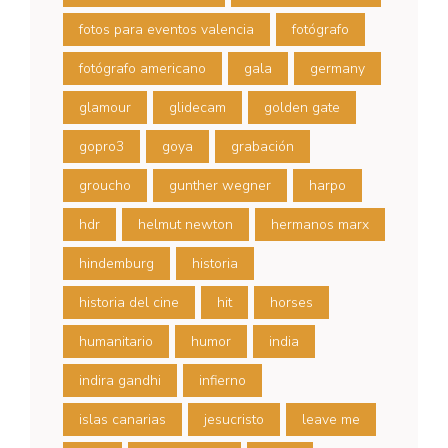
fotos para eventos valencia
fotógrafo
fotógrafo americano
gala
germany
glamour
glidecam
golden gate
gopro3
goya
grabación
groucho
gunther wegner
harpo
hdr
helmut newton
hermanos marx
hindemburg
historia
historia del cine
hit
horses
humanitario
humor
india
indira gandhi
infierno
islas canarias
jesucristo
leave me