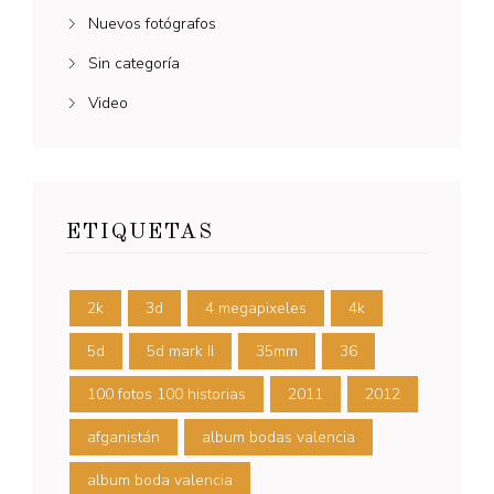
Nuevos fotógrafos
Sin categoría
Video
ETIQUETAS
2k
3d
4 megapixeles
4k
5d
5d mark II
35mm
36
100 fotos 100 historias
2011
2012
afganistán
album bodas valencia
album boda valencia