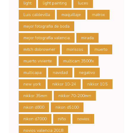
light
light painting
luces
Luis caldevilla
maquillaje
matrox
mejor fotografia de boda
mejor fotografía valencia
mirada
mitch dobrowner
moriscos
muerto
muerto viviente
multicam 3500fx
multicapa
navidad
negativo
new york
nikkor 10-24
nikkor 10.5
nikkor 35mm
nikkor 70-200mm
nikon d800
nikon d5100
nikon d7000
niño
novios
novios valencia 2018