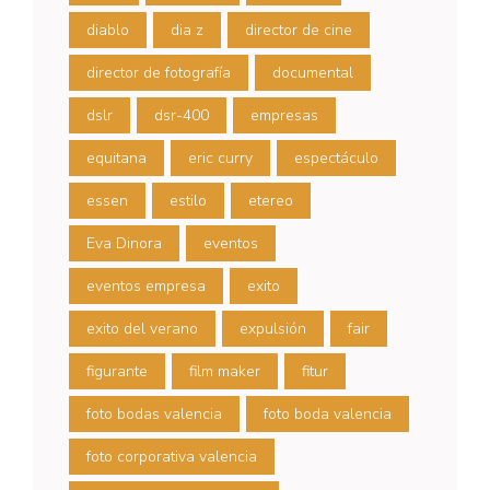
diablo
dia z
director de cine
director de fotografía
documental
dslr
dsr-400
empresas
equitana
eric curry
espectáculo
essen
estilo
etereo
Eva Dinora
eventos
eventos empresa
exito
exito del verano
expulsión
fair
figurante
film maker
fitur
foto bodas valencia
foto boda valencia
foto corporativa valencia