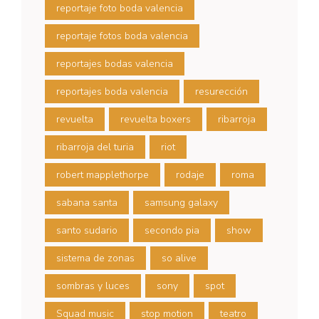
reportaje foto boda valencia
reportaje fotos boda valencia
reportajes bodas valencia
reportajes boda valencia
resurección
revuelta
revuelta boxers
ribarroja
ribarroja del turia
riot
robert mapplethorpe
rodaje
roma
sabana santa
samsung galaxy
santo sudario
secondo pia
show
sistema de zonas
so alive
sombras y luces
sony
spot
Squad music
stop motion
teatro