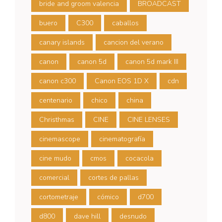
bride and groom valencia
BROADCAST
buero
C300
caballos
canary islands
cancion del verano
canon
canon 5d
canon 5d mark III
canon c300
Canon EOS 1D X
cdn
centenario
chico
china
Christhmas
CINE
CINE LENSES
cinemascope
cinematografía
cine mudo
cmos
cocacola
comercial
cortes de pallas
cortometraje
cómico
d700
d800
dave hill
desnudo