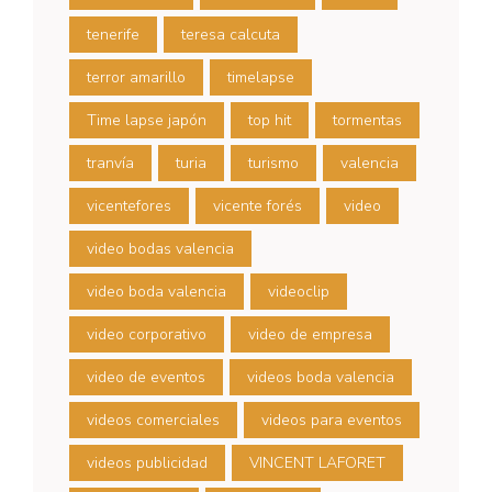
tenerife
teresa calcuta
terror amarillo
timelapse
Time lapse japón
top hit
tormentas
tranvía
turia
turismo
valencia
vicentefores
vicente forés
video
video bodas valencia
video boda valencia
videoclip
video corporativo
video de empresa
video de eventos
videos boda valencia
videos comerciales
videos para eventos
videos publicidad
VINCENT LAFORET