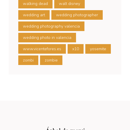
walking dead
walt disney
wedding art
wedding photographer
wedding photography valencia
wedding photo in valencia
www.vicentefores.es
x10
yosemite
zombi
zombie