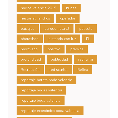
novios valencia 2019
nubes
néstor almendros
operador
paisajes
parque natural
película
photoshop
pintando con luz
PL
positivado
positivo
premios
profundidad
publicidad
raghu rai
Recreación
red scarlet
Reflex
reportaje barato boda valencia
reportaje bodas valencia
reportaje boda valencia
reportaje económico boda valencia