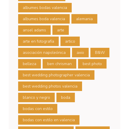
albumes bodas valencia
albumes boda valencia
alemania
ansel adams
arte
arte en fotografía
artico
asociación napoleónica
axio
B&W
belleza
ben chrisman
best photo
best wedding photographer valencia
best wedding photos valencia
blanco y negro
boda
bodas con estilo
bodas con estilo en valencia