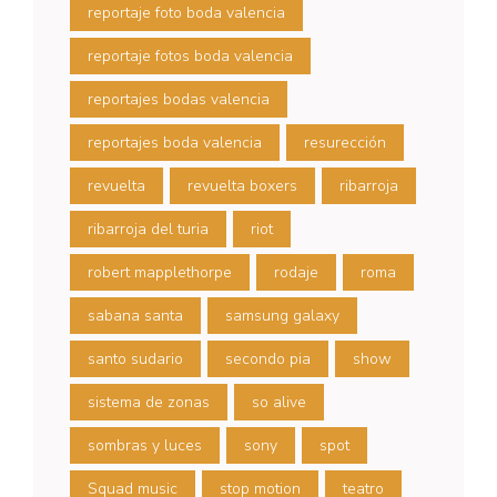
reportaje foto boda valencia
reportaje fotos boda valencia
reportajes bodas valencia
reportajes boda valencia
resurección
revuelta
revuelta boxers
ribarroja
ribarroja del turia
riot
robert mapplethorpe
rodaje
roma
sabana santa
samsung galaxy
santo sudario
secondo pia
show
sistema de zonas
so alive
sombras y luces
sony
spot
Squad music
stop motion
teatro