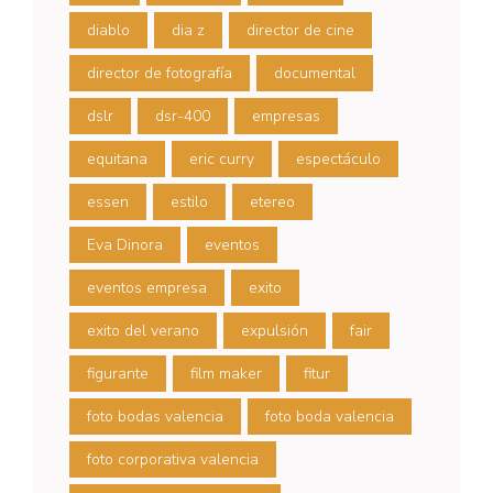
diablo
dia z
director de cine
director de fotografía
documental
dslr
dsr-400
empresas
equitana
eric curry
espectáculo
essen
estilo
etereo
Eva Dinora
eventos
eventos empresa
exito
exito del verano
expulsión
fair
figurante
film maker
fitur
foto bodas valencia
foto boda valencia
foto corporativa valencia