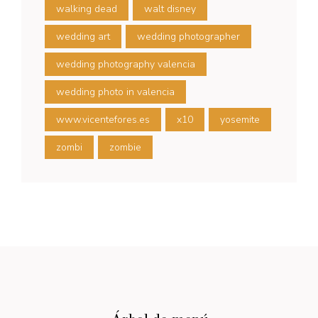
walking dead
walt disney
wedding art
wedding photographer
wedding photography valencia
wedding photo in valencia
www.vicentefores.es
x10
yosemite
zombi
zombie