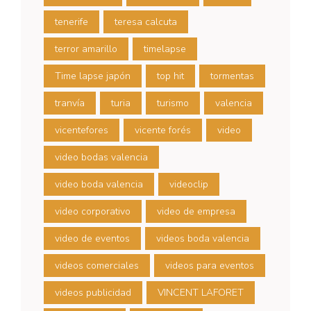
tenerife
teresa calcuta
terror amarillo
timelapse
Time lapse japón
top hit
tormentas
tranvía
turia
turismo
valencia
vicentefores
vicente forés
video
video bodas valencia
video boda valencia
videoclip
video corporativo
video de empresa
video de eventos
videos boda valencia
videos comerciales
videos para eventos
videos publicidad
VINCENT LAFORET