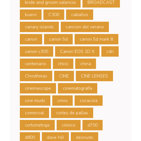
bride and groom valencia
BROADCAST
buero
C300
caballos
canary islands
cancion del verano
canon
canon 5d
canon 5d mark III
canon c300
Canon EOS 1D X
cdn
centenario
chico
china
Christhmas
CINE
CINE LENSES
cinemascope
cinematografía
cine mudo
cmos
cocacola
comercial
cortes de pallas
cortometraje
cómico
d700
d800
dave hill
desnudo