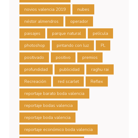
novios valencia 2019
nubes
néstor almendros
operador
paisajes
parque natural
película
photoshop
pintando con luz
PL
positivado
positivo
premios
profundidad
publicidad
raghu rai
Recreación
red scarlet
Reflex
reportaje barato boda valencia
reportaje bodas valencia
reportaje boda valencia
reportaje económico boda valencia