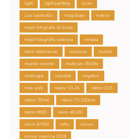
light
light painting
luces
Luis caldevilla
maquillaje
matrox
mejor fotografia de boda
mejor fotografía valencia
mirada
mitch dobrowner
moriscos
muerto
muerto viviente
multicam 3500fx
multicapa
navidad
negativo
new york
nikkor 10-24
nikkor 10.5
nikkor 35mm
nikkor 70-200mm
nikon d800
nikon d5100
nikon d7000
niño
novios
novios valencia 2018