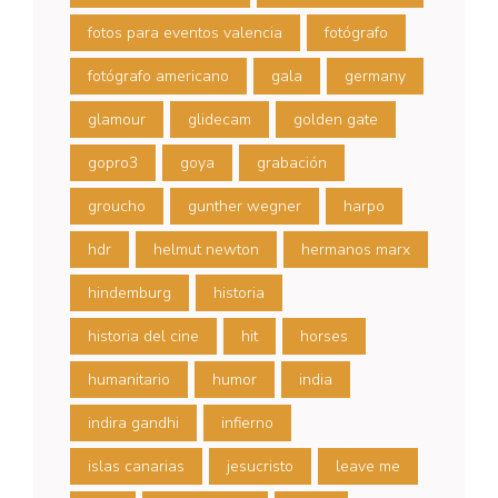
fotos para eventos valencia
fotógrafo
fotógrafo americano
gala
germany
glamour
glidecam
golden gate
gopro3
goya
grabación
groucho
gunther wegner
harpo
hdr
helmut newton
hermanos marx
hindemburg
historia
historia del cine
hit
horses
humanitario
humor
india
indira gandhi
infierno
islas canarias
jesucristo
leave me