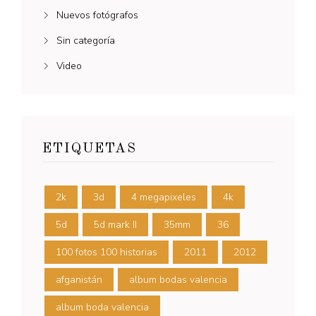
Nuevos fotógrafos
Sin categoría
Video
ETIQUETAS
2k
3d
4 megapixeles
4k
5d
5d mark II
35mm
36
100 fotos 100 historias
2011
2012
afganistán
album bodas valencia
album boda valencia