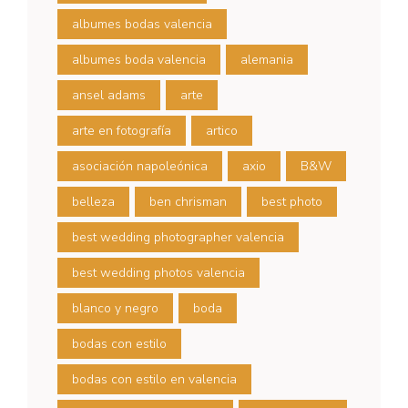
albumes bodas valencia
albumes boda valencia
alemania
ansel adams
arte
arte en fotografía
artico
asociación napoleónica
axio
B&W
belleza
ben chrisman
best photo
best wedding photographer valencia
best wedding photos valencia
blanco y negro
boda
bodas con estilo
bodas con estilo en valencia