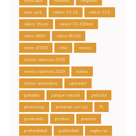
multicapa
navidad
negativo
new york
nikkor 10-24
nikkor 10.5
nikkor 35mm
nikkor 70-200mm
nikon d800
nikon d5100
nikon d7000
niño
novios
novios valencia 2018
novios valencia 2019
nubes
néstor almendros
operador
paisajes
parque natural
película
photoshop
pintando con luz
PL
positivado
positivo
premios
profundidad
publicidad
raghu rai