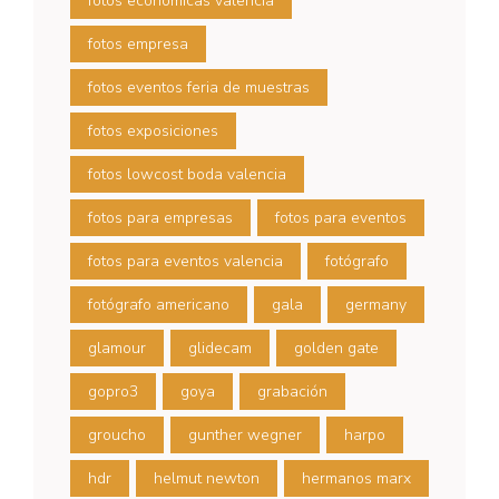
fotos económicas valencia
fotos empresa
fotos eventos feria de muestras
fotos exposiciones
fotos lowcost boda valencia
fotos para empresas
fotos para eventos
fotos para eventos valencia
fotógrafo
fotógrafo americano
gala
germany
glamour
glidecam
golden gate
gopro3
goya
grabación
groucho
gunther wegner
harpo
hdr
helmut newton
hermanos marx