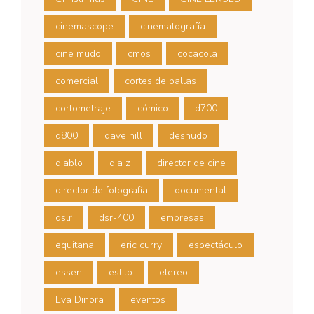
cinemascope
cinematografía
cine mudo
cmos
cocacola
comercial
cortes de pallas
cortometraje
cómico
d700
d800
dave hill
desnudo
diablo
dia z
director de cine
director de fotografía
documental
dslr
dsr-400
empresas
equitana
eric curry
espectáculo
essen
estilo
etereo
Eva Dinora
eventos