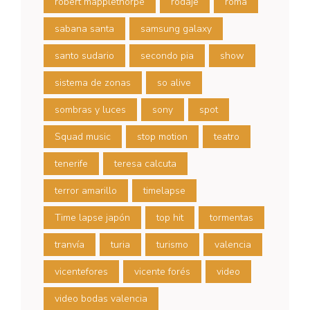
robert mapplethorpe
rodaje
roma
sabana santa
samsung galaxy
santo sudario
secondo pia
show
sistema de zonas
so alive
sombras y luces
sony
spot
Squad music
stop motion
teatro
tenerife
teresa calcuta
terror amarillo
timelapse
Time lapse japón
top hit
tormentas
tranvía
turia
turismo
valencia
vicentefores
vicente forés
video
video bodas valencia