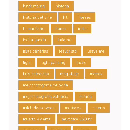
hindemburg
historia
historia del cine
hit
horses
humanitario
humor
india
indira gandhi
infierno
islas canarias
jesucristo
leave me
light
light painting
luces
Luis caldevilla
maquillaje
matrox
mejor fotografia de boda
mejor fotografía valencia
mirada
mitch dobrowner
moriscos
muerto
muerto viviente
multicam 3500fx