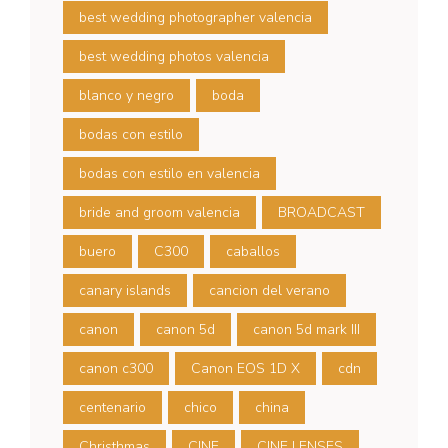
best wedding photographer valencia
best wedding photos valencia
blanco y negro
boda
bodas con estilo
bodas con estilo en valencia
bride and groom valencia
BROADCAST
buero
C300
caballos
canary islands
cancion del verano
canon
canon 5d
canon 5d mark III
canon c300
Canon EOS 1D X
cdn
centenario
chico
china
Christhmas
CINE
CINE LENSES