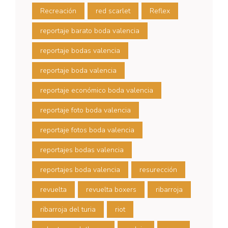
Recreación
red scarlet
Reflex
reportaje barato boda valencia
reportaje bodas valencia
reportaje boda valencia
reportaje económico boda valencia
reportaje foto boda valencia
reportaje fotos boda valencia
reportajes bodas valencia
reportajes boda valencia
resurección
revuelta
revuelta boxers
ribarroja
ribarroja del turia
riot