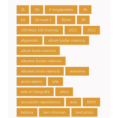
2k
3d
4 megapixeles
4k
5d
5d mark II
35mm
36
100 fotos 100 historias
2011
2012
afganistán
album bodas valencia
album boda valencia
albumes bodas valencia
albumes boda valencia
alemania
ansel adams
arte
arte en fotografía
artico
asociación napoleónica
axio
B&W
belleza
ben chrisman
best photo