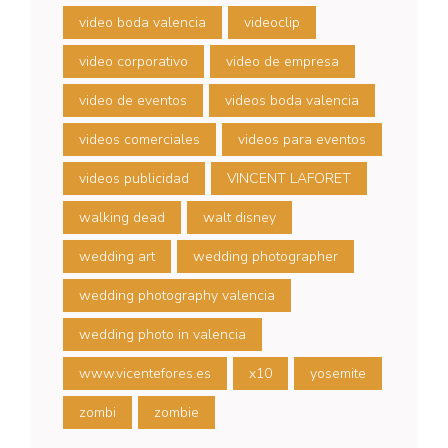
video boda valencia
videoclip
video corporativo
video de empresa
video de eventos
videos boda valencia
videos comerciales
videos para eventos
videos publicidad
VINCENT LAFORET
walking dead
walt disney
wedding art
wedding photographer
wedding photography valencia
wedding photo in valencia
www.vicentefores.es
x10
yosemite
zombi
zombie