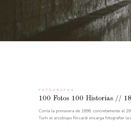
FOTOGRAFOS
100 Fotos 100 Historias // 18
Corría la primavera de 1898, concretamente el 28
Turín el arzobispo Riccardi encarga fotografiar la r