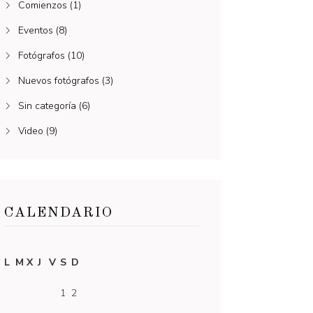
Comienzos
(1)
Eventos
(8)
Fotógrafos
(10)
Nuevos fotógrafos
(3)
Sin categoría
(6)
Video
(9)
CALENDARIO
L
M
X
J
V
S
D
1
2