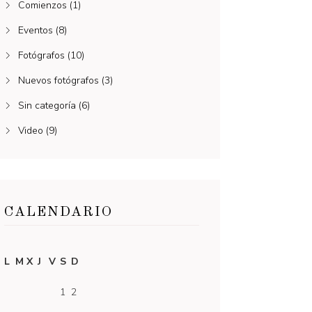
Comienzos
(1)
Eventos
(8)
Fotógrafos
(10)
Nuevos fotógrafos
(3)
Sin categoría
(6)
Video
(9)
CALENDARIO
L
M
X
J
V
S
D
1
2