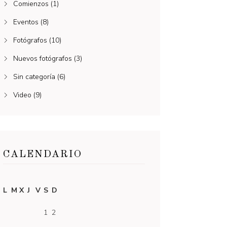
Comienzos
(1)
Eventos
(8)
Fotógrafos
(10)
Nuevos fotógrafos
(3)
Sin categoría
(6)
Video
(9)
CALENDARIO
L
M
X
J
V
S
D
1
2