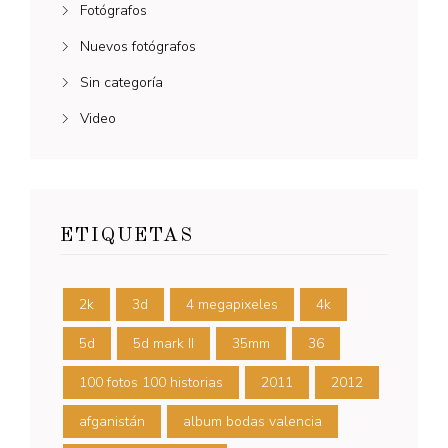
Fotógrafos
Nuevos fotógrafos
Sin categoría
Video
ETIQUETAS
2k
3d
4 megapixeles
4k
5d
5d mark II
35mm
36
100 fotos 100 historias
2011
2012
afganistán
album bodas valencia