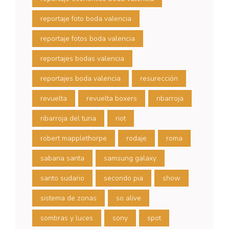
reportaje foto boda valencia
reportaje fotos boda valencia
reportajes bodas valencia
reportajes boda valencia
resurección
revuelta
revuelta boxers
ribarroja
ribarroja del turia
riot
robert mapplethorpe
rodaje
roma
sabana santa
samsung galaxy
santo sudario
secondo pia
show
sistema de zonas
so alive
sombras y luces
sony
spot