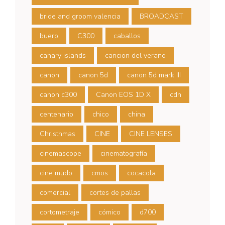
bride and groom valencia
BROADCAST
buero
C300
caballos
canary islands
cancion del verano
canon
canon 5d
canon 5d mark III
canon c300
Canon EOS 1D X
cdn
centenario
chico
china
Christhmas
CINE
CINE LENSES
cinemascope
cinematografía
cine mudo
cmos
cocacola
comercial
cortes de pallas
cortometraje
cómico
d700