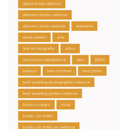
album boda valencia
albumes bodas valencia
albumes boda valencia
alemania
ansel adams
arte
arte en fotografía
artico
asociación napoleónica
axio
B&W
belleza
ben chrisman
best photo
best wedding photographer valencia
best wedding photos valencia
blanco y negro
boda
bodas con estilo
bodas con estilo en valencia