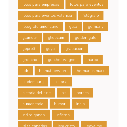
fotos para empresas
fotos para eventos
fotos para eventos valencia
fotógrafo
fotógrafo americano
gala
germany
glamour
glidecam
golden gate
gopro3
goya
grabación
groucho
gunther wegner
harpo
hdr
helmut newton
hermanos marx
hindemburg
historia
historia del cine
hit
horses
humanitario
humor
india
indira gandhi
infierno
islas canarias
jesucristo
leave me