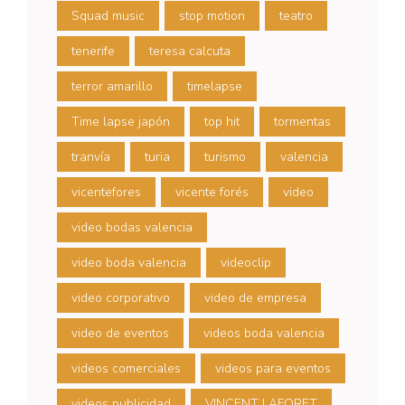
Squad music
stop motion
teatro
tenerife
teresa calcuta
terror amarillo
timelapse
Time lapse japón
top hit
tormentas
tranvía
turia
turismo
valencia
vicentefores
vicente forés
video
video bodas valencia
video boda valencia
videoclip
video corporativo
video de empresa
video de eventos
videos boda valencia
videos comerciales
videos para eventos
videos publicidad
VINCENT LAFORET