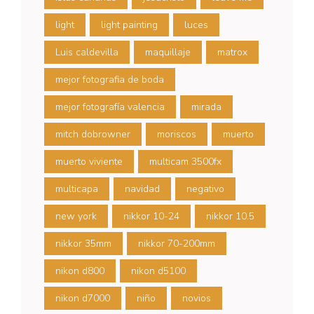
light
light painting
luces
Luis caldevilla
maquillaje
matrox
mejor fotografia de boda
mejor fotografía valencia
mirada
mitch dobrowner
moriscos
muerto
muerto viviente
multicam 3500fx
multicapa
navidad
negativo
new york
nikkor 10-24
nikkor 10.5
nikkor 35mm
nikkor 70-200mm
nikon d800
nikon d5100
nikon d7000
niño
novios