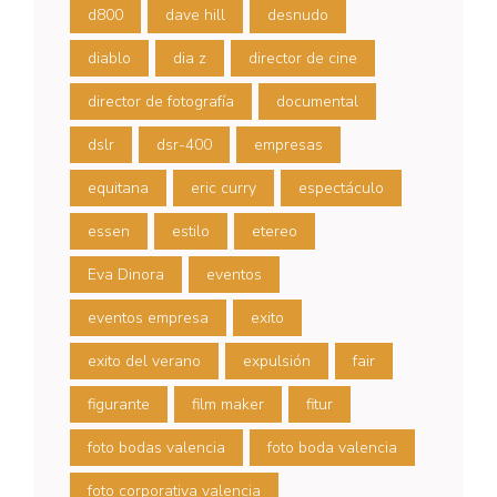
d800
dave hill
desnudo
diablo
dia z
director de cine
director de fotografía
documental
dslr
dsr-400
empresas
equitana
eric curry
espectáculo
essen
estilo
etereo
Eva Dinora
eventos
eventos empresa
exito
exito del verano
expulsión
fair
figurante
film maker
fitur
foto bodas valencia
foto boda valencia
foto corporativa valencia