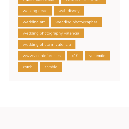
walking dead
walt disney
wedding art
wedding photographer
wedding photography valencia
wedding photo in valencia
www.vicentefores.es
x10
yosemite
zombi
zombie