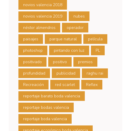
novios valencia 2018
novios valencia 2019
nubes
néstor almendros
operador
paisajes
parque natural
película
photoshop
pintando con luz
PL
positivado
positivo
premios
profundidad
publicidad
raghu rai
Recreación
red scarlet
Reflex
reportaje barato boda valencia
reportaje bodas valencia
reportaje boda valencia
reportaje económico boda valencia