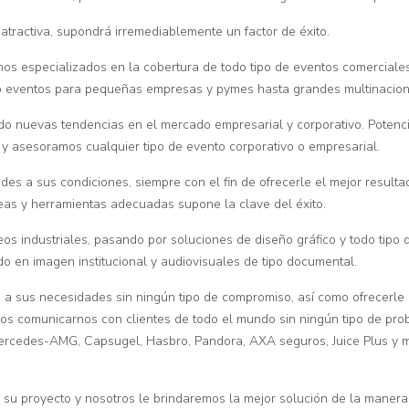
 atractiva, supondrá irremediablemente un factor de éxito.
os especializados en la cobertura de todo tipo de eventos comerciale
do eventos para pequeñas empresas y pymes hasta grandes multinacion
 nuevas tendencias en el mercado empresarial y corporativo. Potencia
y asesoramos cualquier tipo de evento corporativo o empresarial.
s a sus condiciones, siempre con el fin de ofrecerle el mejor resultad
eas y herramientas adecuadas supone la clave del éxito.
s industriales, pasando por soluciones de diseño gráfico y todo tipo de
 en imagen institucional y audiovisuales de tipo documental.
 a sus necesidades sin ningún tipo de compromiso, así como ofrecerl
mos comunicarnos con clientes de todo el mundo sin ningún tipo de pr
ercedes-AMG, Capsugel, Hasbro, Pandora, AXA seguros, Juice Plus y 
 su proyecto y nosotros le brindaremos la mejor solución de la manera