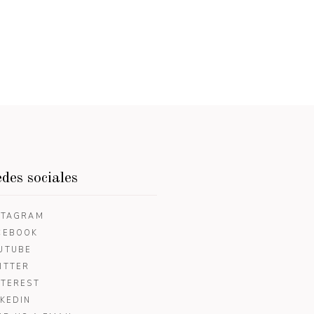
des sociales
STAGRAM
CEBOOK
UTUBE
ITTER
NTEREST
NKEDIN