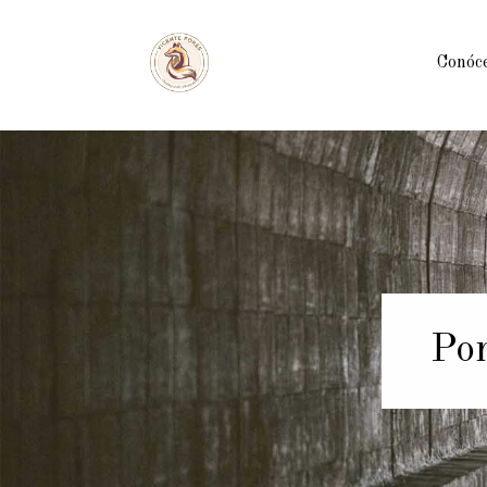
Conóc
Por