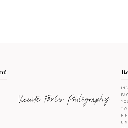
enú
Re
IN
Vicente Forés Photography
FA
YO
TW
PI
LI