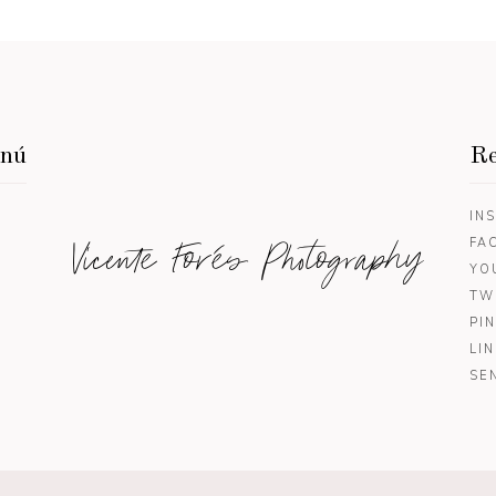
enú
Re
IN
Vicente Forés Photography
FA
YO
TW
PI
LI
SE