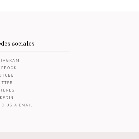
des sociales
STAGRAM
CEBOOK
UTUBE
ITTER
NTEREST
NKEDIN
ND US A EMAIL