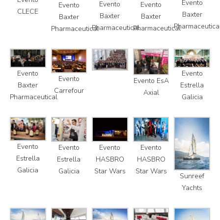
Evento
Evento
Evento
Evento
CLECE
Baxter
Baxter
Baxter
Baxter
Pharmaceutica
Pharmaceutical
Pharmaceutical
Pharmaceutical
Evento
Evento
Evento
Evento EsA
Baxter
Estrella
Carrefour
Axial
Pharmaceutical
Galicia
Evento
Evento
Evento
Evento
Estrella
HASBRO
HASBRO
Estrella
Galicia
Star Wars
Star Wars
Galicia
Sunreef
Yachts