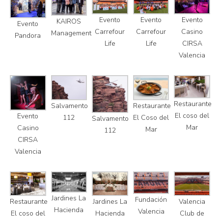
Evento
Evento
Evento
KAIROS
Evento
Carrefour
Carrefour
Casino
Management
Pandora
Life
Life
CIRSA
Valencia
Restaurante
Salvamento
Restaurante
El coso del
Evento
112
El Coso del
Salvamento
Mar
Casino
Mar
112
CIRSA
Valencia
Jardines La
Fundación
Restaurante
Jardines La
Valencia
Hacienda
Valencia
El coso del
Hacienda
Club de