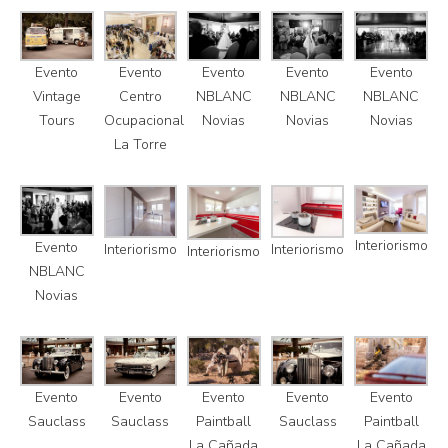
Evento
Evento
Evento
Evento
Evento
Vintage
Centro
NBLANC
NBLANC
NBLANC
Tours
Ocupacional
Novias
Novias
Novias
La Torre
Interiorismo
Evento
Interiorismo
Interiorismo
Interiorismo
NBLANC
Novias
Evento
Evento
Evento
Evento
Evento
Sauclass
Sauclass
Paintball
Sauclass
Paintball
La Cañada
La Cañada