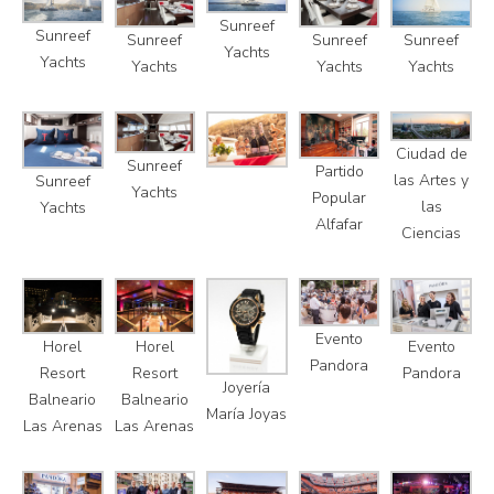
Sunreef
Sunreef
Sunreef
Sunreef
Sunreef
Yachts
Yachts
Yachts
Yachts
Yachts
Ciudad de
Sunreef
Partido
las Artes y
Sunreef
Yachts
Popular
las
Yachts
Alfafar
Ciencias
Evento
Horel
Horel
Evento
Pandora
Resort
Resort
Pandora
Joyería
Balneario
Balneario
María Joyas
Las Arenas
Las Arenas