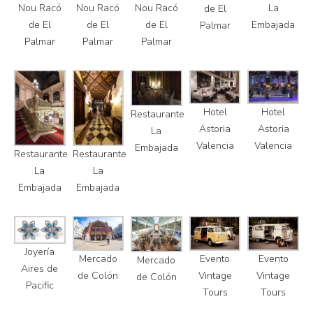
La
Nou Racó
Nou Racó
Nou Racó
de El
Embajada
de El
de El
de El
Palmar
Palmar
Palmar
Palmar
Hotel
Hotel
Restaurante
Astoria
Astoria
La
Valencia
Valencia
Embajada
Restaurante
Restaurante
La
La
Embajada
Embajada
Joyería
Mercado
Evento
Evento
Mercado
Aires de
de Colón
Vintage
Vintage
de Colón
Pacific
Tours
Tours