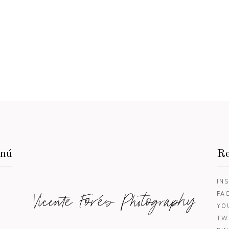
enú
Re
IN
Vicente Forés Photography
FA
YO
TW