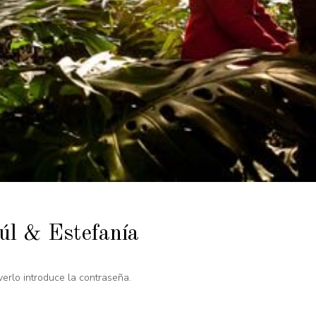
úl & Estefanía
verlo introduce la contraseña.