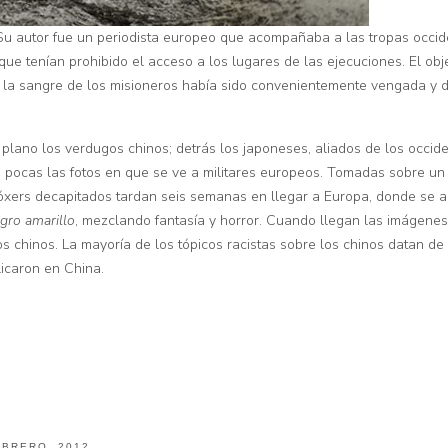
. Su autor fue un periodista europeo que acompañaba a las tropas occi
e tenían prohibido el acceso a los lugares de las ejecuciones. El objet
 la sangre de los misioneros había sido convenientemente vengada y d
r plano los verdugos chinos; detrás los japoneses, aliados de los occi
n pocas las fotos en que se ve a militares europeos. Tomadas sobre un 
 bóxers decapitados tardan seis semanas en llegar a Europa, donde se a
igro amarillo
, mezclando fantasía y horror. Cuando llegan las imágenes
 los chinos. La mayoría de los tópicos racistas sobre los chinos datan
licaron en China.
BRERO, 2012