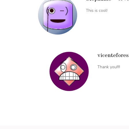
This is cool!
vicentefore
Thank you!!!!