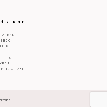
des sociales
STAGRAM
CEBOOK
UTUBE
ITTER
NTEREST
NKEDIN
ND US A EMAIL
servados.